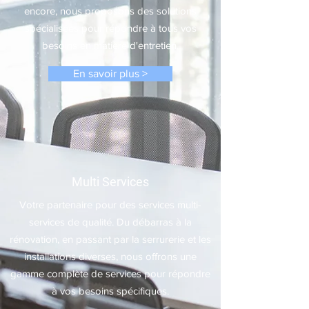
encore, nous proposons des solutions
spécialisées pour répondre à tous vos
besoins en matière d'entretien.
En savoir plus >
Multi Services
Votre partenaire pour des services multi-
services de qualité. Du débarras à la
rénovation, en passant par la serrurerie et les
installations diverses, nous offrons une
gamme complète de services pour répondre
à vos besoins spécifiques.