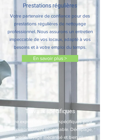
Prestations régulières
Votre partenaire de confiance pour des
prestations régulières de nettoyage
professionnel. Nous assurons un entretien
impeccable de vos locaux, adapté à vos
besoins et à votre emploi du temps.
En savoir plus >
Travaux spécifiques
Votre expert des travaux spécifiques pour
un environnement impeccable. Décapage,
vitrerie, lavage mécanisé et bien plus