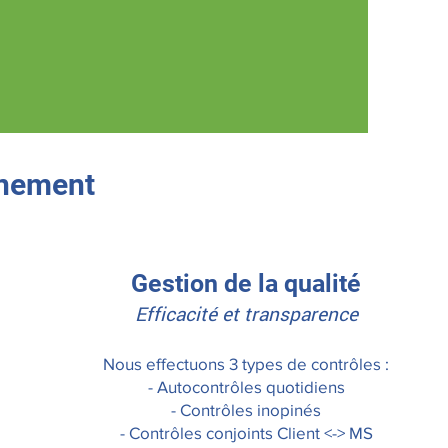
nnement
Gestion de la qualité
Efficacité et transparence
Nous effectuons 3 types de contrôles :
- Autocontrôles quotidiens
- Contrôles inopinés
- Contrôles conjoints Client <-> MS