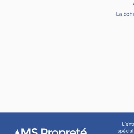
La coha
L'ent
spécial