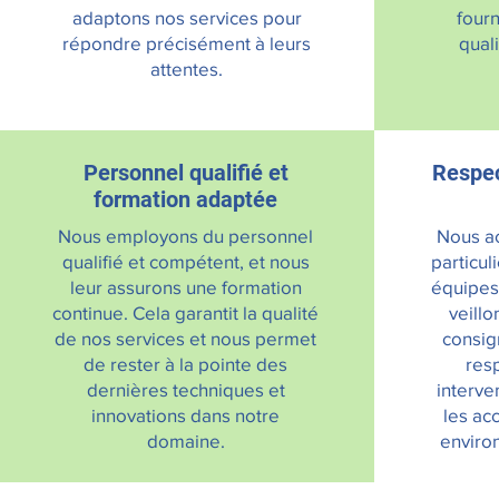
adaptons nos services pour
fourn
répondre précisément à leurs
qual
attentes.
Personnel qualifié et
Respec
formation adaptée
Nous employons du personnel
Nous ac
qualifié et compétent, et nous
particul
leur assurons une formation
équipes 
continue. Cela garantit la qualité
veillo
de nos services et nous permet
consig
de rester à la pointe des
res
dernières techniques et
interve
innovations dans notre
les ac
domaine.
environ