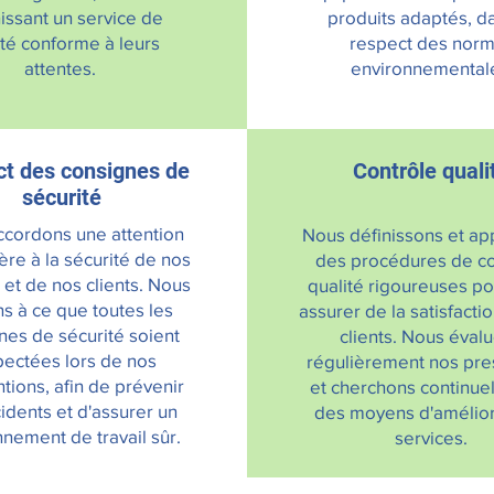
issant un service de
produits adaptés, d
ité conforme à leurs
respect des nor
attentes.
environnemental
t des consignes de
Contrôle quali
sécurité
cordons une attention
Nous définissons et ap
ière à la sécurité de nos
des procédures de co
et de nos clients. Nous
qualité rigoureuses p
ns à ce que toutes les
assurer de la satisfacti
nes de sécurité soient
clients. Nous éval
pectées lors de nos
régulièrement nos pre
ntions, afin de prévenir
et cherchons continue
cidents et d'assurer un
des moyens d'amélior
nement de travail sûr.
services.