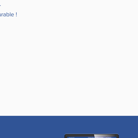
.
urable !