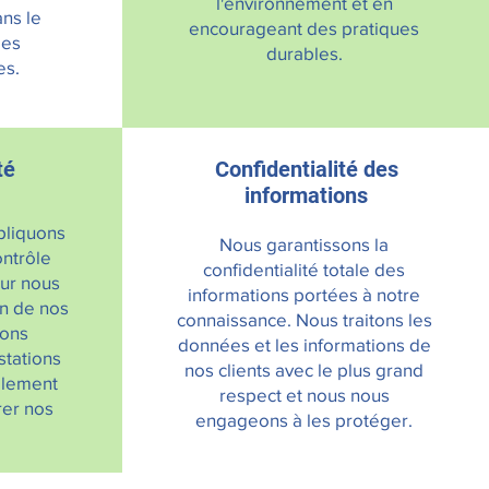
l'environnement et en
ans le
encourageant des pratiques
mes
durables.
es.
té
Confidentialité des
informations
pliquons
Nous garantissons la
ntrôle
confidentialité totale des
our nous
informations portées à notre
on de nos
connaissance. Nous traitons les
uons
données et les informations de
stations
nos clients avec le plus grand
llement
respect et nous nous
er nos
engageons à les protéger.